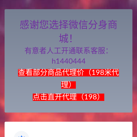
感谢您选择微信分身商
城！
有意者人工开通联系客服：
h1440444
查看部分商品代理价（198米代
理）
点击直开代理（198）